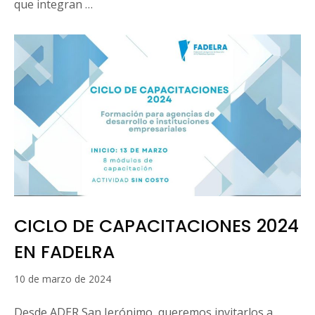
que integran …
CICLO DE CAPACITACIONES 2024
EN FADELRA
16
10 de marzo de 2024
de
marzo
Desde ADER San Jerónimo, queremos invitarlos a