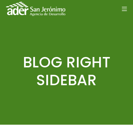
Saltar
ME
al
ADER San Jerón
contenido
BLOG RIGHT
SIDEBAR